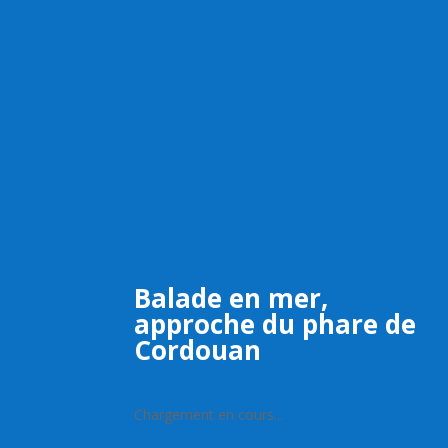
Bala
de en mer,
approche du phare de
Cordouan
Chargement en cours...