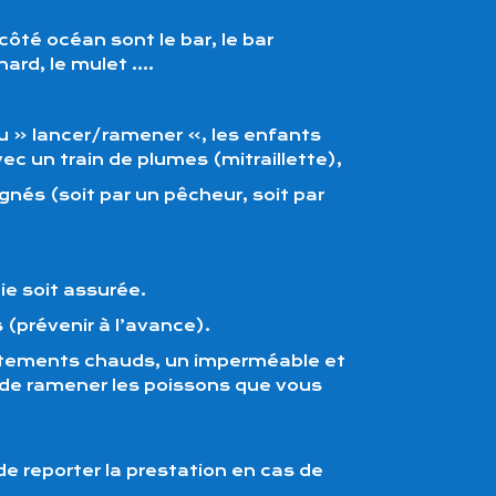
ôté océan sont le bar, le bar
ard, le mulet ….
u « lancer/ramener », les enfants
ec un train de plumes (mitraillette),
és (soit par un pêcheur, soit par
ie soit assurée.
(prévenir à l’avance).
vêtements chauds, un imperméable et
 de ramener les poissons que vous
de reporter la prestation en cas de